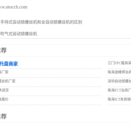
www.ntocch.com
：
手持式自动锁螺丝机和全自动锁螺丝机的区别
：
吹气式自动锁螺丝机
推荐
江门FPC载具
托盘商家
具厂家
珠海波峰焊治
螺丝机厂家
深圳自动锁螺
承进货
珠海FCT治具
具报价
珠海ICT夹具
推荐