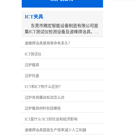
ICT夹具
东莞市赐宏智能设备制造有限公司是
集ICT测试仪检测设备及波峰焊治具、
ICT测试治具、过锡炉治具、功能治具的
波峰焊治具使用寿命有多久？
研发、生产、销售、服务于一体的高科
技公司。公司来自东莞，服务大陆及全
ICT测试仪
球市场。经过10多年的不断努力，以优
质的产品及良好的团队服务赢得了客户
过炉载具
的信赖与支持。深圳工厂研发生产的ICT
在线测试仪系列产品推出以来，以稳定
过炉托盘
的性能、简捷的操作的检测能力及速
度，获得了客户的认可及推崇，公司已
FCT和ICT有什么区别？
取得了长足的发展，分别在深圳、东
过炉夹具螺丝松动怎么办
莞、昆山、温州设立了工厂和分公司，
建立了完善的销售及服务网络。 东莞
过炉载具材料包括哪些
工厂主要生产销售ICT测试治具、过锡炉
治具、波峰焊治具、功能治具、老化台
ICT是什么?ICT的社会和经济影响
车、寿命测试机以及非标自动化设备。
我们一直秉持“持续创新，不断发展”的理
波峰焊治具提高生产效率减少人工利器
念，并不断引进先进的技术和管理经