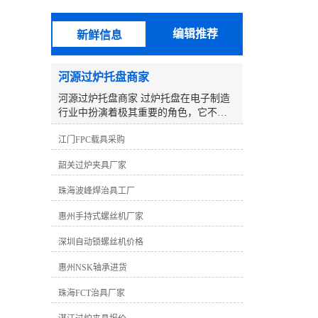
验，开拓研制更有竞争力、更能满足客
户需求的产品，以期向广大客户提供更
编辑推荐
新鲜信息
优质的产品和服务。 波峰焊治具采用
无铅高温纳米复合材料合成石制造，此
种材料完全符合欧盟RoHS环保协议标
河源过炉托盘商家
准，我司还可提供***报告，客户可以*
材质制造。制造设备及软件：CNC数控
河源过炉托盘商家 过炉托盘在电子制造
机械、精雕机、祁昌测试机、基宇测试
行业中扮演着极其重要的角色，它不仅
机、宇柏林软件、华笙软件、考迪软
用于运输和固定电子元件和电路板，还
件、全方位治具软件。并聘请了专业的
江门FPC载具采购
在焊接过程中发挥着关键作用。具备良
管理及工程制作人员，针对生产及测试
好的耐高温性能和稳定的设计，过炉托
韶关过炉夹具厂家
难点，有着超前的理念。技术上：我们
盘为SMT生产线上的回流焊和波峰焊过
致力于测试技术的不断研发，在微电子
程提供了可靠的支持。 作为河源地区的
珠海波峰焊治具工厂
测试方面取得了突破，我们的BGA治具
过炉托盘商家，我们致力于提供高质量
测试间距较小可以达到0.2mm。公司以技
的过炉托盘产品，并为客户提供的解决
惠州手持式螺丝机厂家
术为核心，力求为客户提供高效率低成
方案。我们深知客户对过炉托盘的需
本的测试解决方案。 品质上:本公司产品
求，以及在电子制造过程中所面临的挑
深圳自动锁螺丝机价格
均经过严格检验及测试，确保在使用过
战。因此，我们不断努力完善产品设计
程中不会出现短、漏点的现象，以达到
惠州NSK轴承进货
和生产工艺，以满足客户的各种需求。
业界较高要求。服务上：公司接单可保
过炉托盘的材料选择是至关重要的。我
珠海FCT治具厂家
证三日内交货，配有专车送货，完善的
们采用高品质的耐高温材料，如陶瓷、
专业售后服务品质跟踪，免除您后顾之
金属或合成石，以确保产品在高温环境