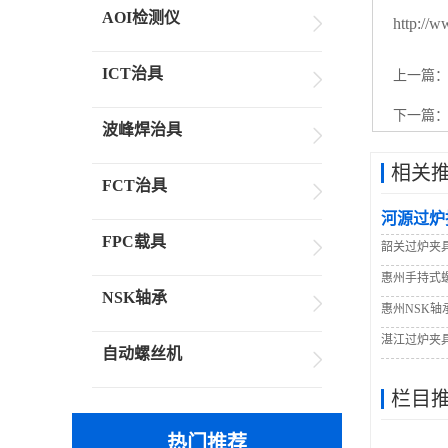
AOI检测仪
http://
ICT治具
上一篇
下一篇
波峰焊治具
相关
FCT治具
河源过炉
FPC载具
韶关过炉夹
惠州手持式
NSK轴承
惠州NSK轴
湛江过炉夹
自动螺丝机
栏目
热门推荐