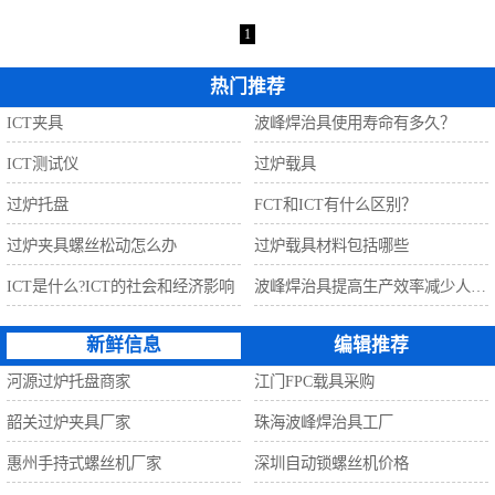
自动螺丝机
1
热门推荐
ICT夹具
波峰焊治具使用寿命有多久？
ICT测试仪
过炉载具
过炉托盘
FCT和ICT有什么区别？
过炉夹具螺丝松动怎么办
过炉载具材料包括哪些
ICT是什么?ICT的社会和经济影响
波峰焊治具提高生产效率减少人工利器
新鲜信息
编辑推荐
河源过炉托盘商家
江门FPC载具采购
韶关过炉夹具厂家
珠海波峰焊治具工厂
惠州手持式螺丝机厂家
深圳自动锁螺丝机价格