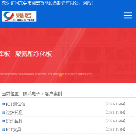
欢迎访问东莞市赐宏智能设备制造有限公司网站！
东莞市赐宏智能设备制造有限公司
ICT测试仪
集ICT测试仪检测设备及波峰焊治具、ICT测试治具、过锡炉治具、功能治具的研发、生产、销售、服务于一体
AOI检测仪
ICT治具
波峰焊治具
当前位置：
赐鸿电子
>
客户案例
FCT治具
ICT测试仪
【2021-11-04】
FPC载具
过炉托盘
【2021-11-04】
过炉载具
【2021-11-04】
NSK轴承
ICT夹具
【2021-11-04】