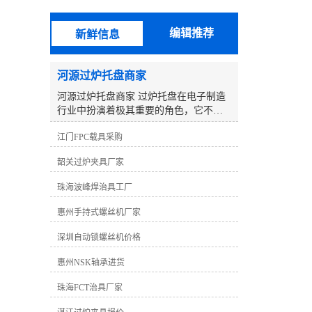
验，开拓研制更有竞争力、更能满足客
户需求的产品，以期向广大客户提供更
编辑推荐
新鲜信息
优质的产品和服务。 波峰焊治具采用
无铅高温纳米复合材料合成石制造，此
种材料完全符合欧盟RoHS环保协议标
河源过炉托盘商家
准，我司还可提供***报告，客户可以*
材质制造。制造设备及软件：CNC数控
河源过炉托盘商家 过炉托盘在电子制造
机械、精雕机、祁昌测试机、基宇测试
行业中扮演着极其重要的角色，它不仅
机、宇柏林软件、华笙软件、考迪软
用于运输和固定电子元件和电路板，还
件、全方位治具软件。并聘请了专业的
江门FPC载具采购
在焊接过程中发挥着关键作用。具备良
管理及工程制作人员，针对生产及测试
好的耐高温性能和稳定的设计，过炉托
韶关过炉夹具厂家
难点，有着超前的理念。技术上：我们
盘为SMT生产线上的回流焊和波峰焊过
致力于测试技术的不断研发，在微电子
程提供了可靠的支持。 作为河源地区的
珠海波峰焊治具工厂
测试方面取得了突破，我们的BGA治具
过炉托盘商家，我们致力于提供高质量
测试间距较小可以达到0.2mm。公司以技
的过炉托盘产品，并为客户提供的解决
惠州手持式螺丝机厂家
术为核心，力求为客户提供高效率低成
方案。我们深知客户对过炉托盘的需
本的测试解决方案。 品质上:本公司产品
求，以及在电子制造过程中所面临的挑
深圳自动锁螺丝机价格
均经过严格检验及测试，确保在使用过
战。因此，我们不断努力完善产品设计
程中不会出现短、漏点的现象，以达到
惠州NSK轴承进货
和生产工艺，以满足客户的各种需求。
业界较高要求。服务上：公司接单可保
过炉托盘的材料选择是至关重要的。我
珠海FCT治具厂家
证三日内交货，配有专车送货，完善的
们采用高品质的耐高温材料，如陶瓷、
专业售后服务品质跟踪，免除您后顾之
金属或合成石，以确保产品在高温环境