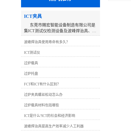
ICT夹具
东莞市赐宏智能设备制造有限公司是
集ICT测试仪检测设备及波峰焊治具、
ICT测试治具、过锡炉治具、功能治具的
波峰焊治具使用寿命有多久？
研发、生产、销售、服务于一体的高科
技公司。公司来自东莞，服务大陆及全
ICT测试仪
球市场。经过10多年的不断努力，以优
质的产品及良好的团队服务赢得了客户
过炉载具
的信赖与支持。深圳工厂研发生产的ICT
在线测试仪系列产品推出以来，以稳定
过炉托盘
的性能、简捷的操作的检测能力及速
度，获得了客户的认可及推崇，公司已
FCT和ICT有什么区别？
取得了长足的发展，分别在深圳、东
过炉夹具螺丝松动怎么办
莞、昆山、温州设立了工厂和分公司，
建立了完善的销售及服务网络。 东莞
过炉载具材料包括哪些
工厂主要生产销售ICT测试治具、过锡炉
治具、波峰焊治具、功能治具、老化台
ICT是什么?ICT的社会和经济影响
车、寿命测试机以及非标自动化设备。
我们一直秉持“持续创新，不断发展”的理
波峰焊治具提高生产效率减少人工利器
念，并不断引进先进的技术和管理经