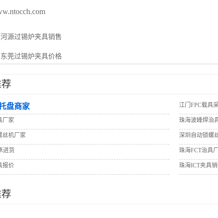
www.ntocch.com
：
河源过锡炉夹具销售
：
东莞过锡炉夹具价格
推荐
江门FPC载具
托盘商家
具厂家
珠海波峰焊治
螺丝机厂家
深圳自动锁螺
承进货
珠海FCT治具
具报价
珠海ICT夹具
推荐