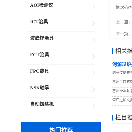
AOI检测仪
http://
ICT治具
上一篇
下一篇
波峰焊治具
相关
FCT治具
河源过炉
FPC载具
韶关过炉夹
惠州手持式
NSK轴承
惠州NSK轴
湛江过炉夹
自动螺丝机
栏目
热门推荐