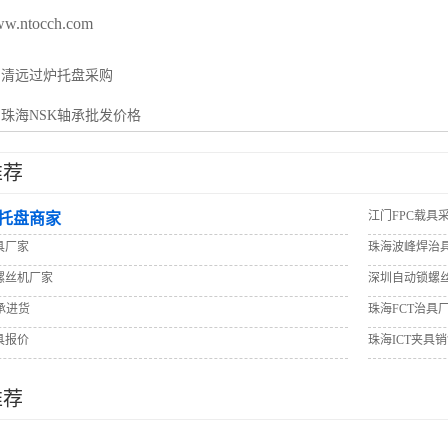
www.ntocch.com
：
清远过炉托盘采购
：
珠海NSK轴承批发价格
推荐
江门FPC载具
托盘商家
具厂家
珠海波峰焊治
螺丝机厂家
深圳自动锁螺
承进货
珠海FCT治具
具报价
珠海ICT夹具
推荐