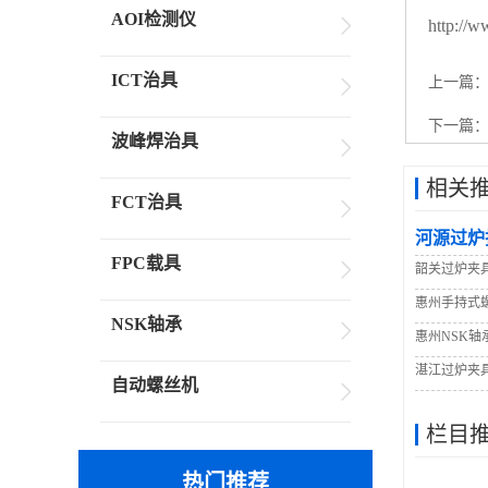
AOI检测仪
http://
ICT治具
上一篇
下一篇
波峰焊治具
相关
FCT治具
河源过炉
FPC载具
韶关过炉夹
惠州手持式
NSK轴承
惠州NSK轴
湛江过炉夹
自动螺丝机
栏目
热门推荐