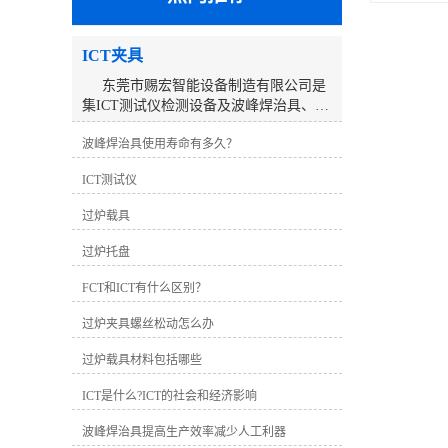
ICT夹具
东莞市赐宏智能设备制造有限公司是
集ICT测试仪检测设备及波峰焊治具、
ICT测试治具、过锡炉治具、功能治具的
波峰焊治具使用寿命有多久？
研发、生产、销售、服务于一体的高科
技公司。公司来自东莞，服务大陆及全
ICT测试仪
球市场。经过10多年的不断努力，以优
质的产品及良好的团队服务赢得了客户
过炉载具
的信赖与支持。深圳工厂研发生产的ICT
在线测试仪系列产品推出以来，以稳定
过炉托盘
的性能、简捷的操作的检测能力及速
度，获得了客户的认可及推崇，公司已
FCT和ICT有什么区别？
取得了长足的发展，分别在深圳、东
过炉夹具螺丝松动怎么办
莞、昆山、温州设立了工厂和分公司，
建立了完善的销售及服务网络。 东莞
过炉载具材料包括哪些
工厂主要生产销售ICT测试治具、过锡炉
治具、波峰焊治具、功能治具、老化台
ICT是什么?ICT的社会和经济影响
车、寿命测试机以及非标自动化设备。
我们一直秉持“持续创新，不断发展”的理
波峰焊治具提高生产效率减少人工利器
念，并不断引进先进的技术和管理经