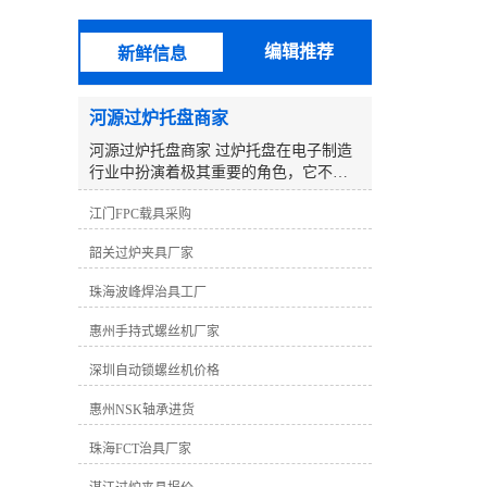
验，开拓研制更有竞争力、更能满足客
户需求的产品，以期向广大客户提供更
编辑推荐
新鲜信息
优质的产品和服务。 波峰焊治具采用
无铅高温纳米复合材料合成石制造，此
种材料完全符合欧盟RoHS环保协议标
河源过炉托盘商家
准，我司还可提供***报告，客户可以*
材质制造。制造设备及软件：CNC数控
河源过炉托盘商家 过炉托盘在电子制造
机械、精雕机、祁昌测试机、基宇测试
行业中扮演着极其重要的角色，它不仅
机、宇柏林软件、华笙软件、考迪软
用于运输和固定电子元件和电路板，还
件、全方位治具软件。并聘请了专业的
江门FPC载具采购
在焊接过程中发挥着关键作用。具备良
管理及工程制作人员，针对生产及测试
好的耐高温性能和稳定的设计，过炉托
韶关过炉夹具厂家
难点，有着超前的理念。技术上：我们
盘为SMT生产线上的回流焊和波峰焊过
致力于测试技术的不断研发，在微电子
程提供了可靠的支持。 作为河源地区的
珠海波峰焊治具工厂
测试方面取得了突破，我们的BGA治具
过炉托盘商家，我们致力于提供高质量
测试间距较小可以达到0.2mm。公司以技
的过炉托盘产品，并为客户提供的解决
惠州手持式螺丝机厂家
术为核心，力求为客户提供高效率低成
方案。我们深知客户对过炉托盘的需
本的测试解决方案。 品质上:本公司产品
求，以及在电子制造过程中所面临的挑
深圳自动锁螺丝机价格
均经过严格检验及测试，确保在使用过
战。因此，我们不断努力完善产品设计
程中不会出现短、漏点的现象，以达到
惠州NSK轴承进货
和生产工艺，以满足客户的各种需求。
业界较高要求。服务上：公司接单可保
过炉托盘的材料选择是至关重要的。我
珠海FCT治具厂家
证三日内交货，配有专车送货，完善的
们采用高品质的耐高温材料，如陶瓷、
专业售后服务品质跟踪，免除您后顾之
金属或合成石，以确保产品在高温环境