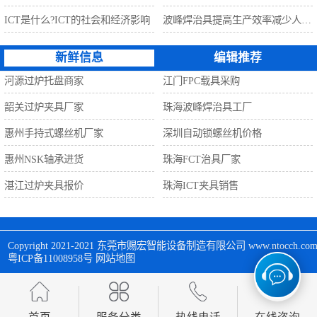
ICT是什么?ICT的社会和经济影响
波峰焊治具提高生产效率减少人工利器
新鲜信息
编辑推荐
河源过炉托盘商家
江门FPC载具采购
韶关过炉夹具厂家
珠海波峰焊治具工厂
惠州手持式螺丝机厂家
深圳自动锁螺丝机价格
惠州NSK轴承进货
珠海FCT治具厂家
湛江过炉夹具报价
珠海ICT夹具销售
Copyright 2021-2021 
东莞市赐宏智能设备制造有限公司
 www.ntocch
粤ICP备11008958号
网站地图