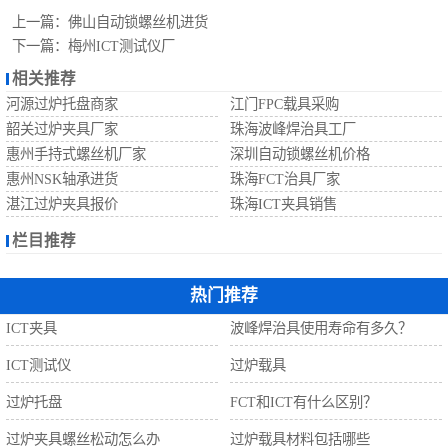
自动螺丝机
上一篇：
佛山自动锁螺丝机进货
下一篇：
梅州ICT测试仪厂
相关推荐
河源过炉托盘商家
江门FPC载具采购
韶关过炉夹具厂家
珠海波峰焊治具工厂
惠州手持式螺丝机厂家
深圳自动锁螺丝机价格
惠州NSK轴承进货
珠海FCT治具厂家
湛江过炉夹具报价
珠海ICT夹具销售
栏目推荐
热门推荐
ICT夹具
波峰焊治具使用寿命有多久？
ICT测试仪
过炉载具
过炉托盘
FCT和ICT有什么区别？
过炉夹具螺丝松动怎么办
过炉载具材料包括哪些