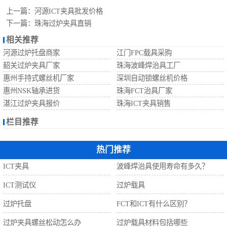
自动螺丝机
上一篇：
河源ICT夹具批发价格
下一篇：
珠海过炉夹具直销
相关推荐
河源过炉托盘商家
江门FPC载具采购
韶关过炉夹具厂家
珠海波峰焊治具工厂
惠州手持式螺丝机厂家
深圳自动锁螺丝机价格
惠州NSK轴承进货
珠海FCT治具厂家
湛江过炉夹具报价
珠海ICT夹具销售
栏目推荐
热门推荐
ICT夹具
波峰焊治具使用寿命有多久？
ICT测试仪
过炉载具
过炉托盘
FCT和ICT有什么区别？
过炉夹具螺丝松动怎么办
过炉载具材料包括哪些