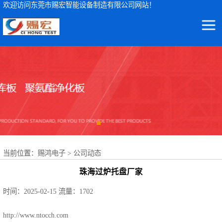
欢迎访问东莞市赐宏智能设备制造有限公司网站！
东莞市赐宏智能设备制造有限公司
ICT测试仪
集ICT测试仪检测设备及波峰焊治具、ICT测试治具、过锡炉治具、功能治具的研发、生产、销售、服务于一体
AOI检测仪
ICT治具
波峰焊治具
当前位置：
赐鸿电子
>
公司动态
FCT治具
珠海过炉托盘厂家
FPC载具
时间：2025-02-15
流量：1702
NSK轴承
http://www.ntocch.com