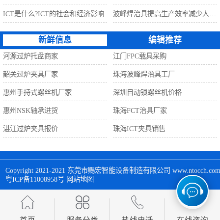
ICT是什么?ICT的社会和经济影响
波峰焊治具提高生产效率减少人工利器
新鲜信息
编辑推荐
河源过炉托盘商家
江门FPC载具采购
韶关过炉夹具厂家
珠海波峰焊治具工厂
惠州手持式螺丝机厂家
深圳自动锁螺丝机价格
惠州NSK轴承进货
珠海FCT治具厂家
湛江过炉夹具报价
珠海ICT夹具销售
Copyright 2021-2021 
东莞市赐宏智能设备制造有限公司
 www.ntocch
粤ICP备11008958号
网站地图