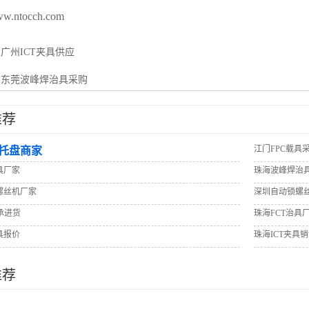
www.ntocch.com
：
广州ICT夹具供应
：
东莞波峰焊治具采购
推荐
江门FPC载具
托盘商家
具厂家
珠海波峰焊治
螺丝机厂家
深圳自动锁螺
承进货
珠海FCT治具
具报价
珠海ICT夹具
推荐