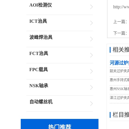
AOI检测仪
http://
ICT治具
上一篇
下一篇
波峰焊治具
相关
FCT治具
河源过炉
FPC载具
韶关过炉夹
惠州手持式
NSK轴承
惠州NSK轴
湛江过炉夹
自动螺丝机
栏目
热门推荐