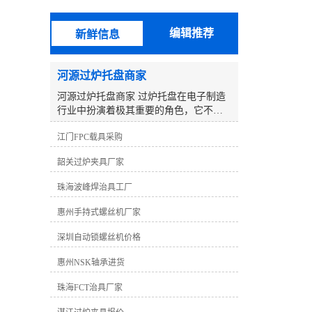
验，开拓研制更有竞争力、更能满足客
户需求的产品，以期向广大客户提供更
编辑推荐
新鲜信息
优质的产品和服务。 波峰焊治具采用
无铅高温纳米复合材料合成石制造，此
种材料完全符合欧盟RoHS环保协议标
河源过炉托盘商家
准，我司还可提供***报告，客户可以*
材质制造。制造设备及软件：CNC数控
河源过炉托盘商家 过炉托盘在电子制造
机械、精雕机、祁昌测试机、基宇测试
行业中扮演着极其重要的角色，它不仅
机、宇柏林软件、华笙软件、考迪软
用于运输和固定电子元件和电路板，还
件、全方位治具软件。并聘请了专业的
江门FPC载具采购
在焊接过程中发挥着关键作用。具备良
管理及工程制作人员，针对生产及测试
好的耐高温性能和稳定的设计，过炉托
韶关过炉夹具厂家
难点，有着超前的理念。技术上：我们
盘为SMT生产线上的回流焊和波峰焊过
致力于测试技术的不断研发，在微电子
程提供了可靠的支持。 作为河源地区的
珠海波峰焊治具工厂
测试方面取得了突破，我们的BGA治具
过炉托盘商家，我们致力于提供高质量
测试间距较小可以达到0.2mm。公司以技
的过炉托盘产品，并为客户提供的解决
惠州手持式螺丝机厂家
术为核心，力求为客户提供高效率低成
方案。我们深知客户对过炉托盘的需
本的测试解决方案。 品质上:本公司产品
求，以及在电子制造过程中所面临的挑
深圳自动锁螺丝机价格
均经过严格检验及测试，确保在使用过
战。因此，我们不断努力完善产品设计
程中不会出现短、漏点的现象，以达到
惠州NSK轴承进货
和生产工艺，以满足客户的各种需求。
业界较高要求。服务上：公司接单可保
过炉托盘的材料选择是至关重要的。我
珠海FCT治具厂家
证三日内交货，配有专车送货，完善的
们采用高品质的耐高温材料，如陶瓷、
专业售后服务品质跟踪，免除您后顾之
金属或合成石，以确保产品在高温环境