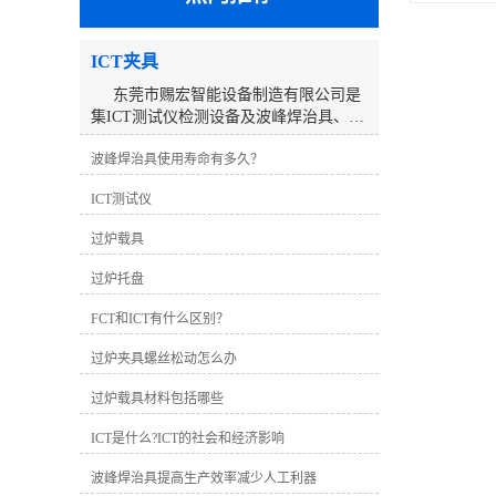
ICT夹具
东莞市赐宏智能设备制造有限公司是
集ICT测试仪检测设备及波峰焊治具、
ICT测试治具、过锡炉治具、功能治具的
波峰焊治具使用寿命有多久？
研发、生产、销售、服务于一体的高科
技公司。公司来自东莞，服务大陆及全
ICT测试仪
球市场。经过10多年的不断努力，以优
质的产品及良好的团队服务赢得了客户
过炉载具
的信赖与支持。深圳工厂研发生产的ICT
在线测试仪系列产品推出以来，以稳定
过炉托盘
的性能、简捷的操作的检测能力及速
度，获得了客户的认可及推崇，公司已
FCT和ICT有什么区别？
取得了长足的发展，分别在深圳、东
过炉夹具螺丝松动怎么办
莞、昆山、温州设立了工厂和分公司，
建立了完善的销售及服务网络。 东莞
过炉载具材料包括哪些
工厂主要生产销售ICT测试治具、过锡炉
治具、波峰焊治具、功能治具、老化台
ICT是什么?ICT的社会和经济影响
车、寿命测试机以及非标自动化设备。
我们一直秉持“持续创新，不断发展”的理
波峰焊治具提高生产效率减少人工利器
念，并不断引进先进的技术和管理经