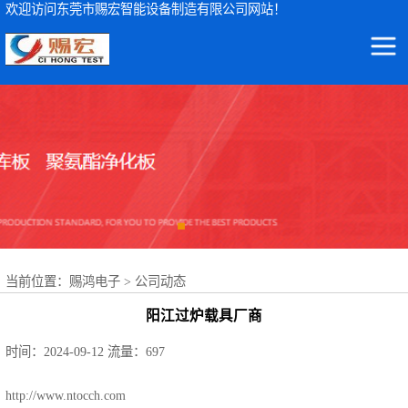
欢迎访问东莞市赐宏智能设备制造有限公司网站！
东莞市赐宏智能设备制造有限公司
ICT测试仪
集ICT测试仪检测设备及波峰焊治具、ICT测试治具、过锡炉治具、功能治具的研发、生产、销售、服务于一体
AOI检测仪
ICT治具
波峰焊治具
当前位置：
赐鸿电子
>
公司动态
FCT治具
阳江过炉载具厂商
FPC载具
时间：2024-09-12
流量：697
NSK轴承
http://www.ntocch.com