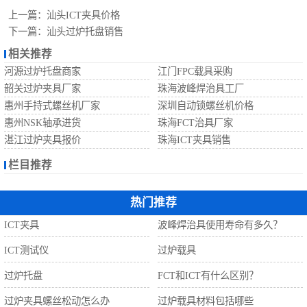
自动螺丝机
上一篇：
汕头ICT夹具价格
下一篇：
汕头过炉托盘销售
相关推荐
河源过炉托盘商家
江门FPC载具采购
韶关过炉夹具厂家
珠海波峰焊治具工厂
惠州手持式螺丝机厂家
深圳自动锁螺丝机价格
惠州NSK轴承进货
珠海FCT治具厂家
湛江过炉夹具报价
珠海ICT夹具销售
栏目推荐
热门推荐
ICT夹具
波峰焊治具使用寿命有多久？
ICT测试仪
过炉载具
过炉托盘
FCT和ICT有什么区别？
过炉夹具螺丝松动怎么办
过炉载具材料包括哪些