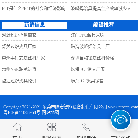
ICT是什么?ICT的社会和经济影响
波峰焊治具提高生产效率减少人工利器
新鲜信息
编辑推荐
河源过炉托盘商家
江门FPC载具采购
韶关过炉夹具厂家
珠海波峰焊治具工厂
惠州手持式螺丝机厂家
深圳自动锁螺丝机价格
惠州NSK轴承进货
珠海FCT治具厂家
湛江过炉夹具报价
珠海ICT夹具销售
Copyright 2021-2021 
东莞市赐宏智能设备制造有限公司
 www.ntocch
粤ICP备11008958号
网站地图