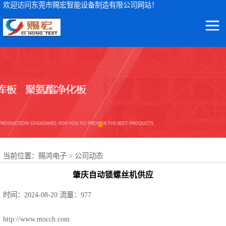
欢迎访问东莞市赐宏智能设备制造有限公司网站！
东莞市赐宏智能设备制造有限公司
ICT测试仪
集ICT测试仪检测设备及波峰焊治具、ICT测试治具、过锡炉治具、功能治具的研发、生产、销售、服务于一体
AOI检测仪
ICT治具
波峰焊治具
当前位置：
赐鸿电子
>
公司动态
FCT治具
肇庆自动锁螺丝机供应
FPC载具
时间：2024-08-20
流量：977
NSK轴承
http://www.ntocch.com