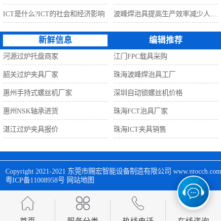
ICT是什么?ICT的社会和经济影响
波峰焊治具提高生产效率减少人工利器
新鲜信息
编辑推荐
河源过炉托盘商家
江门FPC载具采购
韶关过炉夹具厂家
珠海波峰焊治具工厂
惠州手持式螺丝机厂家
深圳自动锁螺丝机价格
惠州NSK轴承进货
珠海FCT治具厂家
湛江过炉夹具报价
珠海ICT夹具销售
Copyright 2021-2021 
东莞市赐宏智能设备制造有限公司
 www.ntocch
粤ICP备11008958号
网站地图