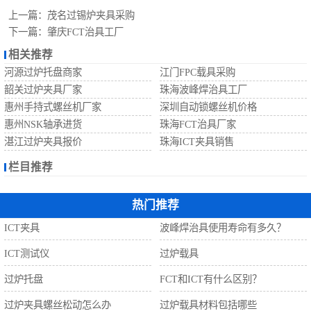
自动螺丝机
上一篇：
茂名过锡炉夹具采购
下一篇：
肇庆FCT治具工厂
相关推荐
河源过炉托盘商家
江门FPC载具采购
韶关过炉夹具厂家
珠海波峰焊治具工厂
惠州手持式螺丝机厂家
深圳自动锁螺丝机价格
惠州NSK轴承进货
珠海FCT治具厂家
湛江过炉夹具报价
珠海ICT夹具销售
栏目推荐
热门推荐
ICT夹具
波峰焊治具使用寿命有多久？
ICT测试仪
过炉载具
过炉托盘
FCT和ICT有什么区别？
过炉夹具螺丝松动怎么办
过炉载具材料包括哪些