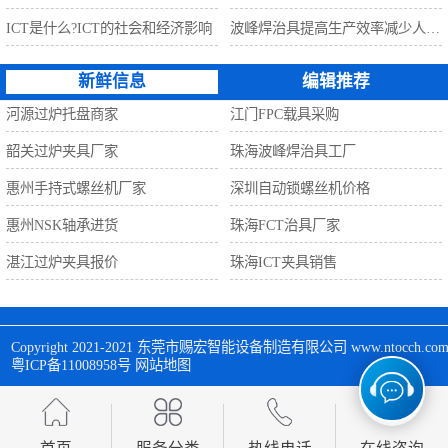
ICT是什么?ICT的社会和经济影响
波峰焊治具提高生产效率减少人工利器
新鲜信息
编辑推荐
河源过炉托盘商家
江门FPC载具采购
韶关过炉夹具厂家
珠海波峰焊治具工厂
惠州手持式螺丝机厂家
深圳自动锁螺丝机价格
惠州NSK轴承进货
珠海FCT治具厂家
湛江过炉夹具报价
珠海ICT夹具销售
Copyright 2021-2021 
东莞市赐宏智能设备制造有限公司
 www.ntocch
粤ICP备11008958号
网站地图