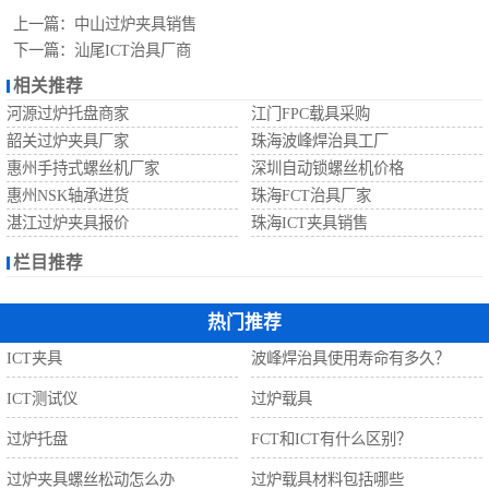
自动螺丝机
上一篇：
中山过炉夹具销售
下一篇：
汕尾ICT治具厂商
相关推荐
河源过炉托盘商家
江门FPC载具采购
韶关过炉夹具厂家
珠海波峰焊治具工厂
惠州手持式螺丝机厂家
深圳自动锁螺丝机价格
惠州NSK轴承进货
珠海FCT治具厂家
湛江过炉夹具报价
珠海ICT夹具销售
栏目推荐
热门推荐
ICT夹具
波峰焊治具使用寿命有多久？
ICT测试仪
过炉载具
过炉托盘
FCT和ICT有什么区别？
过炉夹具螺丝松动怎么办
过炉载具材料包括哪些