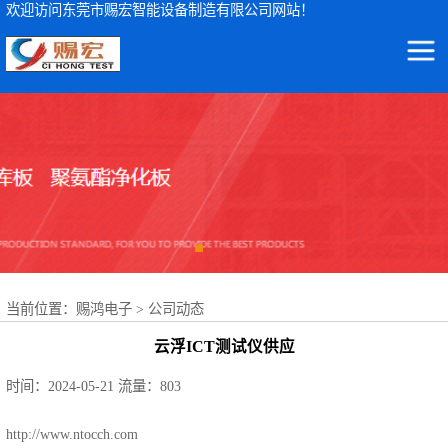
欢迎访问东莞市赐宏智能设备制造有限公司网站！
东莞市赐宏智能设备制造有限公司
ICT测试仪
集ICT测试仪检测设备及波峰焊治具、ICT测试治具、过锡炉治具、功能治具的研发、生产、销售、服务于一体
AOI检测仪
ICT治具
波峰焊治具
当前位置：
赐鸿电子
>
公司动态
FCT治具
云浮ICT测试仪供应
FPC载具
时间：2024-05-21
流量：803
NSK轴承
http://www.ntocch.com