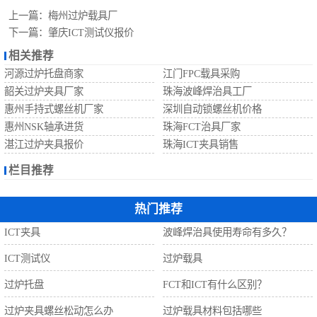
自动螺丝机
上一篇：
梅州过炉载具厂
下一篇：
肇庆ICT测试仪报价
相关推荐
河源过炉托盘商家
江门FPC载具采购
韶关过炉夹具厂家
珠海波峰焊治具工厂
惠州手持式螺丝机厂家
深圳自动锁螺丝机价格
惠州NSK轴承进货
珠海FCT治具厂家
湛江过炉夹具报价
珠海ICT夹具销售
栏目推荐
热门推荐
ICT夹具
波峰焊治具使用寿命有多久？
ICT测试仪
过炉载具
过炉托盘
FCT和ICT有什么区别？
过炉夹具螺丝松动怎么办
过炉载具材料包括哪些