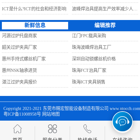
ICT是什么?ICT的社会和经济影响
波峰焊治具提高生产效率减少人工利器
新鲜信息
编辑推荐
河源过炉托盘商家
江门FPC载具采购
韶关过炉夹具厂家
珠海波峰焊治具工厂
惠州手持式螺丝机厂家
深圳自动锁螺丝机价格
惠州NSK轴承进货
珠海FCT治具厂家
湛江过炉夹具报价
珠海ICT夹具销售
Copyright 2021-2021 
东莞市赐宏智能设备制造有限公司
 www.ntocch
粤ICP备11008958号
网站地图