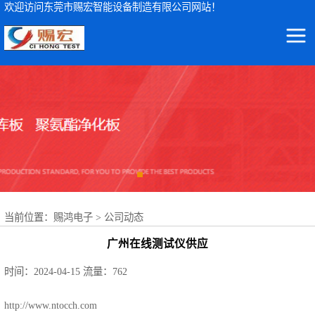
欢迎访问东莞市赐宏智能设备制造有限公司网站！
东莞市赐宏智能设备制造有限公司
ICT测试仪
集ICT测试仪检测设备及波峰焊治具、ICT测试治具、过锡炉治具、功能治具的研发、生产、销售、服务于一体
AOI检测仪
ICT治具
波峰焊治具
当前位置：
赐鸿电子
>
公司动态
FCT治具
广州在线测试仪供应
FPC载具
时间：2024-04-15
流量：762
NSK轴承
http://www.ntocch.com