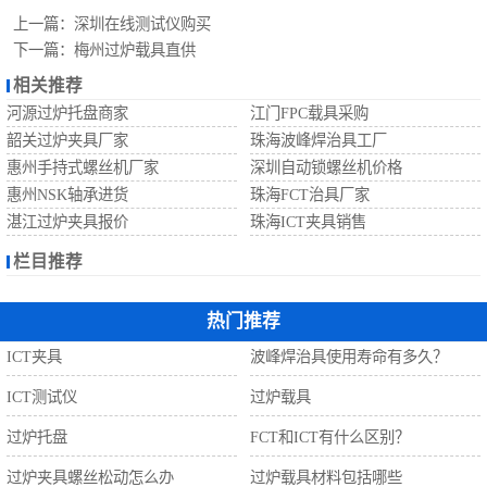
自动螺丝机
上一篇：
深圳在线测试仪购买
下一篇：
梅州过炉载具直供
相关推荐
河源过炉托盘商家
江门FPC载具采购
韶关过炉夹具厂家
珠海波峰焊治具工厂
惠州手持式螺丝机厂家
深圳自动锁螺丝机价格
惠州NSK轴承进货
珠海FCT治具厂家
湛江过炉夹具报价
珠海ICT夹具销售
栏目推荐
热门推荐
ICT夹具
波峰焊治具使用寿命有多久？
ICT测试仪
过炉载具
过炉托盘
FCT和ICT有什么区别？
过炉夹具螺丝松动怎么办
过炉载具材料包括哪些