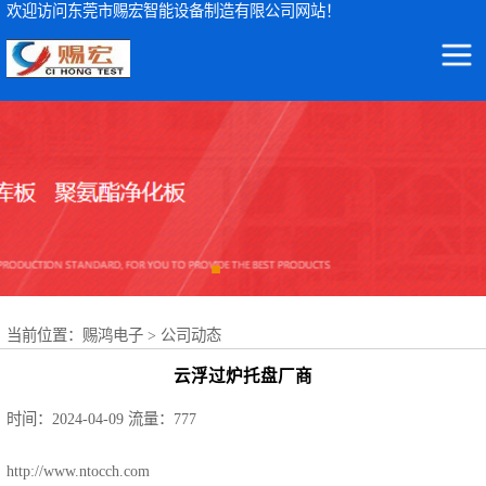
欢迎访问东莞市赐宏智能设备制造有限公司网站！
东莞市赐宏智能设备制造有限公司
ICT测试仪
集ICT测试仪检测设备及波峰焊治具、ICT测试治具、过锡炉治具、功能治具的研发、生产、销售、服务于一体
AOI检测仪
ICT治具
波峰焊治具
当前位置：
赐鸿电子
>
公司动态
FCT治具
云浮过炉托盘厂商
FPC载具
时间：2024-04-09
流量：777
NSK轴承
http://www.ntocch.com