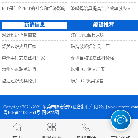
ICT是什么?ICT的社会和经济影响
波峰焊治具提高生产效率减少人工利器
新鲜信息
编辑推荐
河源过炉托盘商家
江门FPC载具采购
韶关过炉夹具厂家
珠海波峰焊治具工厂
惠州手持式螺丝机厂家
深圳自动锁螺丝机价格
惠州NSK轴承进货
珠海FCT治具厂家
湛江过炉夹具报价
珠海ICT夹具销售
Copyright 2021-2021 
东莞市赐宏智能设备制造有限公司
 www.ntocch
粤ICP备11008958号
网站地图