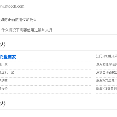
www.ntocch.com
：
如何正确使用过炉托盘
：
什么情况下需要使用过锡炉夹具
推荐
江门FPC载具
托盘商家
具厂家
珠海波峰焊治
螺丝机厂家
深圳自动锁螺
承进货
珠海FCT治具
具报价
珠海ICT夹具
推荐