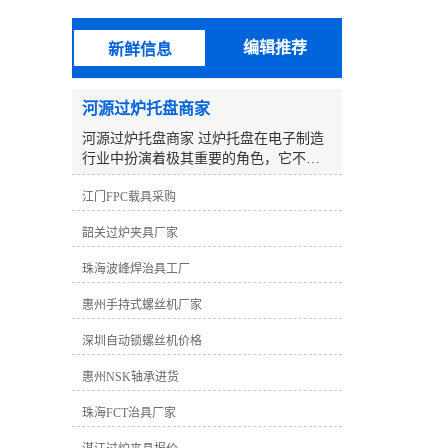
验，开拓研制更有竞争力、更能满足客
户需求的产品，以期向广大客户提供更
编辑推荐
新鲜信息
优质的产品和服务。 波峰焊治具采用
无铅高温纳米复合材料合成石制造，此
种材料完全符合欧盟RoHS环保协议标
河源过炉托盘商家
准，我司还可提供***报告，客户可以*
材质制造。制造设备及软件：CNC数控
河源过炉托盘商家 过炉托盘在电子制造
机械、精雕机、祁昌测试机、基宇测试
行业中扮演着极其重要的角色，它不仅
机、宇柏林软件、华笙软件、考迪软
用于运输和固定电子元件和电路板，还
件、全方位治具软件。并聘请了专业的
江门FPC载具采购
在焊接过程中发挥着关键作用。具备良
管理及工程制作人员，针对生产及测试
好的耐高温性能和稳定的设计，过炉托
韶关过炉夹具厂家
难点，有着超前的理念。技术上：我们
盘为SMT生产线上的回流焊和波峰焊过
致力于测试技术的不断研发，在微电子
程提供了可靠的支持。 作为河源地区的
珠海波峰焊治具工厂
测试方面取得了突破，我们的BGA治具
过炉托盘商家，我们致力于提供高质量
测试间距较小可以达到0.2mm。公司以技
的过炉托盘产品，并为客户提供的解决
惠州手持式螺丝机厂家
术为核心，力求为客户提供高效率低成
方案。我们深知客户对过炉托盘的需
本的测试解决方案。 品质上:本公司产品
求，以及在电子制造过程中所面临的挑
深圳自动锁螺丝机价格
均经过严格检验及测试，确保在使用过
战。因此，我们不断努力完善产品设计
程中不会出现短、漏点的现象，以达到
惠州NSK轴承进货
和生产工艺，以满足客户的各种需求。
业界较高要求。服务上：公司接单可保
过炉托盘的材料选择是至关重要的。我
珠海FCT治具厂家
证三日内交货，配有专车送货，完善的
们采用高品质的耐高温材料，如陶瓷、
专业售后服务品质跟踪，免除您后顾之
金属或合成石，以确保产品在高温环境