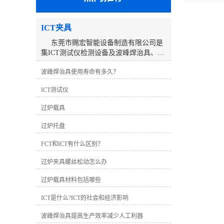
ICT夹具
东莞市赐宏智能设备制造有限公司是
集ICT测试仪检测设备及波峰焊治具、
ICT测试治具、过锡炉治具、功能治具的
波峰焊治具使用寿命有多久？
研发、生产、销售、服务于一体的高科
技公司。公司来自东莞，服务大陆及全
ICT测试仪
球市场。经过10多年的不断努力，以优
质的产品及良好的团队服务赢得了客户
过炉载具
的信赖与支持。深圳工厂研发生产的ICT
在线测试仪系列产品推出以来，以稳定
过炉托盘
的性能、简捷的操作的检测能力及速
度，获得了客户的认可及推崇，公司已
FCT和ICT有什么区别？
取得了长足的发展，分别在深圳、东
过炉夹具螺丝松动怎么办
莞、昆山、温州设立了工厂和分公司，
建立了完善的销售及服务网络。 东莞
过炉载具材料包括哪些
工厂主要生产销售ICT测试治具、过锡炉
治具、波峰焊治具、功能治具、老化台
ICT是什么?ICT的社会和经济影响
车、寿命测试机以及非标自动化设备。
我们一直秉持“持续创新，不断发展”的理
波峰焊治具提高生产效率减少人工利器
念，并不断引进先进的技术和管理经