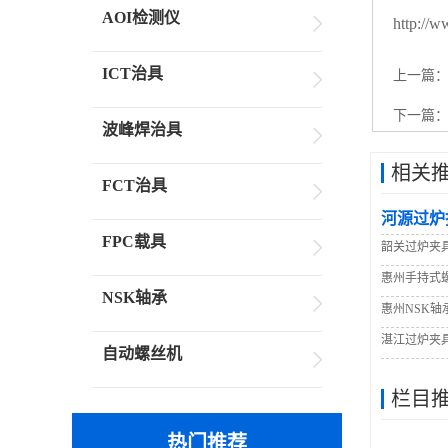
AOI检测仪
http://
ICT治具
上一篇
下一篇
波峰焊治具
相关
FCT治具
河源过炉
FPC载具
韶关过炉夹
惠州手持式
NSK轴承
惠州NSK轴
湛江过炉夹
自动螺丝机
栏目
热门推荐