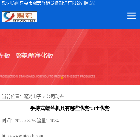
欢迎访问东莞市赐宏智能设备制造有限公司网站！
东莞市赐宏智能设备制造有限公司
ICT测试仪
集ICT测试仪检测设备及波峰焊治具、ICT测试治具、过锡炉治具、功能治具的研发、生产、销售、服务于一体
AOI检测仪
ICT治具
波峰焊治具
当前位置：
赐鸿电子
>
公司动态
FCT治具
手持式螺丝机具有哪些优势?3个优势
FPC载具
时间：2022-08-26
流量：1084
NSK轴承
http://www.ntocch.com