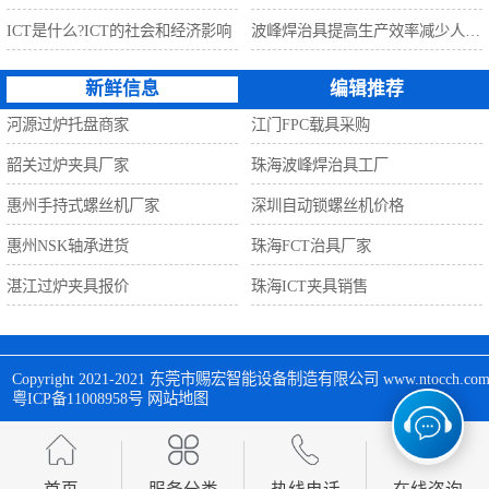
ICT是什么?ICT的社会和经济影响
波峰焊治具提高生产效率减少人工利器
新鲜信息
编辑推荐
河源过炉托盘商家
江门FPC载具采购
韶关过炉夹具厂家
珠海波峰焊治具工厂
惠州手持式螺丝机厂家
深圳自动锁螺丝机价格
惠州NSK轴承进货
珠海FCT治具厂家
湛江过炉夹具报价
珠海ICT夹具销售
Copyright 2021-2021 
东莞市赐宏智能设备制造有限公司
 www.ntocch
粤ICP备11008958号
网站地图