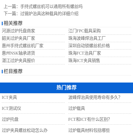
自动螺丝机
上一篇：
手持式螺丝机可以通用所有螺丝吗
下一篇：
过锡炉治具这种载具的详细介绍
相关推荐
河源过炉托盘商家
江门FPC载具采购
韶关过炉夹具厂家
珠海波峰焊治具工厂
惠州手持式螺丝机厂家
深圳自动锁螺丝机价格
惠州NSK轴承进货
珠海FCT治具厂家
湛江过炉夹具报价
珠海ICT夹具销售
栏目推荐
热门推荐
ICT夹具
波峰焊治具使用寿命有多久？
ICT测试仪
过炉载具
过炉托盘
FCT和ICT有什么区别？
过炉夹具螺丝松动怎么办
过炉载具材料包括哪些