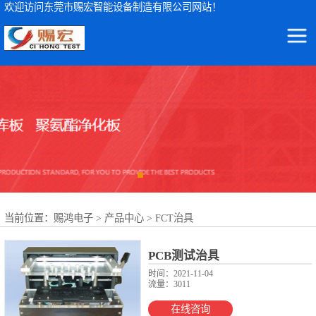
欢迎访问东莞市赐宏智能设备制造有限公司网站！
东莞市赐宏智能设备制造有限公司
ICT测试仪
集ICT测试仪检测设备及波峰焊治具、ICT测试治具、过锡炉治具、功能治具的研发、生产、销售、服务于一体
AOI检测仪
ICT治具
波峰焊治具
当前位置：
赐鸿电子
>
产品中心
>
FCT治具
FCT治具
FPC载具
PCB测试治具
时间：2021-11-04
流量：3011
NSK轴承
在线咨询